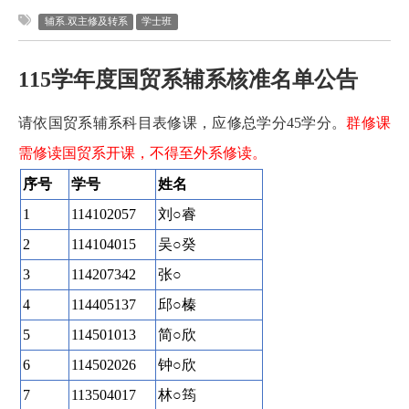
辅系.双主修及转系
学士班
115
学年度
国贸系
辅系核准名单公告
请依国贸系辅系科目表修课，
应修总学分45学分。
群修课
需修读国贸系开课，不得至外系修读。
序号
学号
姓名
1
114102057
刘○睿
2
114104015
吴○癸
3
114207342
张○
4
114405137
邱○榛
5
114501013
简○欣
6
114502026
钟○欣
7
113504017
林○筠