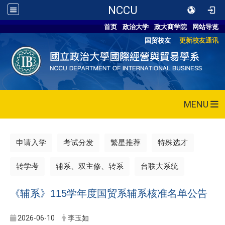
NCCU
首页
政治大学
政大商学院
网站导览
国贸校友
更新校友通讯
MENU
申请入学
考试分发
繁星推荐
特殊选才
转学考
辅系、双主修、转系
台联大系统
《辅系》115学年度国贸系辅系核准名单公告
2026-06-10
李玉如