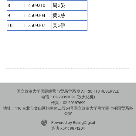
8
114509210
周○晏
9
114509304
黄○慈
10
113509307
吴○伊
国立政治大学国际经营与贸易学系 © All RIGHTS RESERVED
电话：
02-29393091 (政大总机)
传真：02-29387699
地址：
116 台北市文山区指南路二段64号国立政治大学商学院七楼国贸系办
公室
Powered by RulingDigital
造访人次 : 9871204