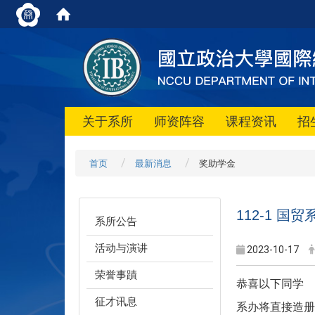
关于系所
师资阵容
课程资讯
招
首页
最新消息
奖助学金
112-1 
系所公告
活动与演讲
2023-10-17
荣誉事蹟
恭喜以下同学
征才讯息
系办将直接造册