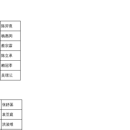
陈羿熹
杨惠闵
蔡宗霖
陈立承
赖冠斈
吴璟沄
张妤菡
袁苙庭
洪浚维