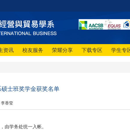
生资讯
校友服务
荣耀分享
下载专区
学生专
国贸系硕士班奖学金获奖名单
李香莹
，由学务处统一入帐。