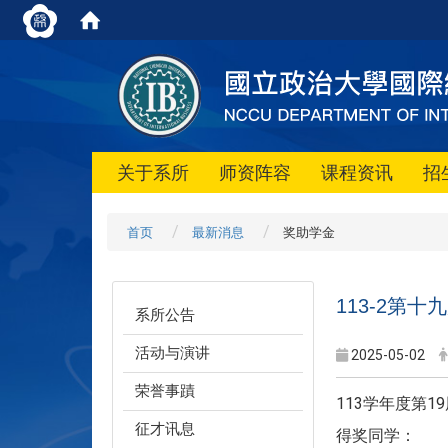
关于系所
师资阵容
课程资讯
招
首页
最新消息
奖助学金
113-2第
系所公告
活动与演讲
2025-05-02
荣誉事蹟
113学年度第
征才讯息
得奖同学：