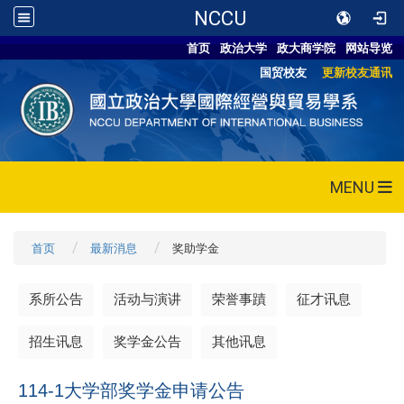
NCCU
首页
政治大学
政大商学院
网站导览
国贸校友
更新校友通讯
MENU
首页
最新消息
奖助学金
系所公告
活动与演讲
荣誉事蹟
征才讯息
招生讯息
奖学金公告
其他讯息
114-1大学部奖学金申请公告