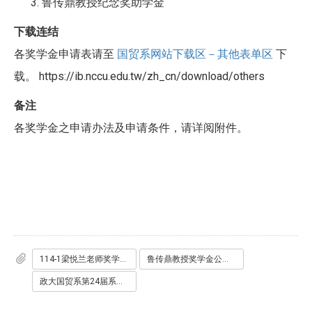
鲁传鼎教授纪念奖助学金
下载连结
各奖学金申请表请至
国贸系网站下载区－其他表单区
下
载。 https://ib.nccu.edu.tw/zh_cn/download/others
备注
各奖学金之申请办法及申请条件，请详阅附件。
114-1梁悦兰老师奖学金公告.docx
鲁传鼎教授奖学金公告.docx
政大国贸系第24届系友助学金申请办法__3_.doc