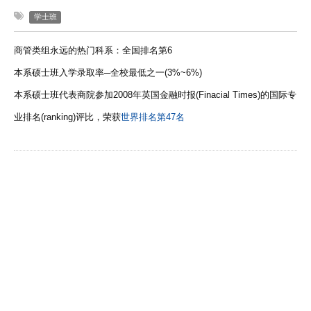
学士班
商管类组永远的热门科系：全国排名第
6
本系硕士班入学录取率
─
全校最低之一
(3%~6%)
本系硕士班代表商院参加
2008
年英国金融时报
(Finacial Times)
的国际专
业排名
(ranking)
评比，荣获
世界排名第
47
名