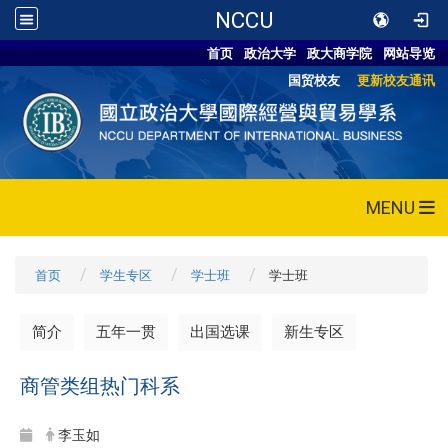
NCCU
首页
政治大学
政大商学院
网站导览
国贸校友
更新校友通讯
MENU
首页
学生专区
学士班
学士班
简介
五年一贯
出国选课
新生专区
商管类组热门科系
李玉如