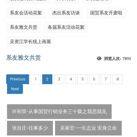
系友会活动花絮
杰出系友访谈
国贸系友开麦啦
系友雅文共赏
各届系友活动花絮
吴资江学长线上画展
系友雅文共赏
7895
浏览人次:
Previous
1
2
3
4
5
6
7
8
Next
许和荣-从事国贸行销业务三十载之我思我见
张自庄-往事多少
吴家宏-一生志业 安身立命