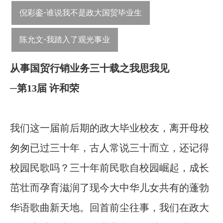
倪彩銮-谁说我不是政大国贸毕业生
陈允文-我踏入了观光事业
从事国贸行销业务三十载之我思我见
─第13届 许和荣
我们这一届前后期的政大毕业校友
，离开母校
匆匆已过三十年，古人常说三十而立，还记得
校园民歌吗？三十年前民歌自校园崛起，成长
茁壮而孕育滋润了现今大中华儿女共有的蓬勃
华语歌曲新天地。回首前尘往事，我们在政大