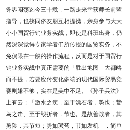
务界闯荡迄今三十载，一路走来幸获师长前辈
指导，也获同侪友朋互相提携，亲身参与大大
小小国贸行销业务实战，即使是科班出身，仍
然深深觉得专家学者们所传授的国贸实务，不
免侷限在一般的操作流程，反而是对于国贸行
销业务实战中真正需要的「胜出地图」大都略
而不提，若要应付变化多端的现代国际贸易竞
赛则嫌不够，实在是美中不足。《孙子兵法》
上有云：「激水之疾，至于漂石者，势也；騺
鸟之击、至于毁折者，节也。是故善战者，其
势险，其节短；势如璜弩，节如发机」，简单