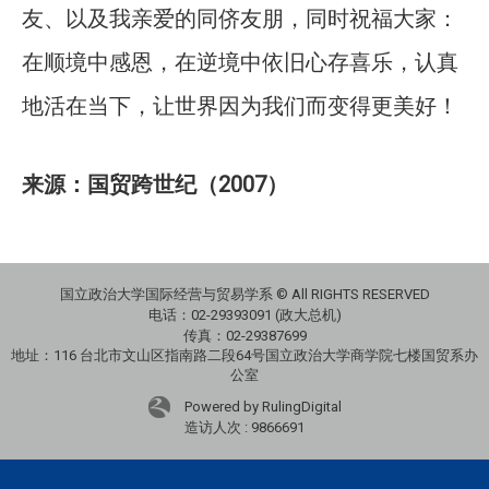
友、以及我亲爱的同侪友朋，同时祝福大家：
在顺境中感恩，在逆境中依旧心存喜乐，认真
地活在当下，让世界因为我们而变得更美好！
来源：国贸跨世纪（2007）
国立政治大学国际经营与贸易学系 © All RIGHTS RESERVED
电话：
02-29393091 (政大总机)
传真：02-29387699
地址：
116 台北市文山区指南路二段64号国立政治大学商学院七楼国贸系办
公室
Powered by RulingDigital
造访人次 : 9866691