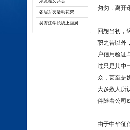
系友雅文共赏
匆匆，离开
各届系友活动花絮
吴资江学长线上画展
回想当初，
职之苦以外
户信用验证
过只是其中
众，甚至是
大多数人所
伴随着公司
由于中华征