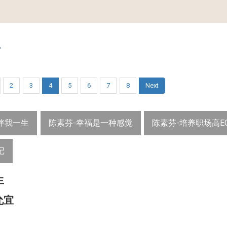
赏
2
3
4
5
6
7
8
Next
伴我一生
陈素芬-幸福是一种感觉
陈素芬-培养职场高E
记
生
允宜