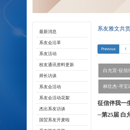
系友雅文共
最新消息
系友会沿革
Previous
1
系友活动
校友通讯资料更新
白允宜-征信
师长访谈
林壮杰-寻宝
系友会活动
系友会活动花絮
征信伴我一
杰出系友访谈
─第25届 白
国贸系友开麦啦