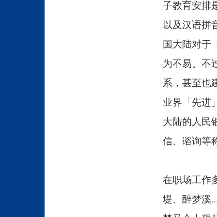
子教育安排
以及汉语拼
国大陆对于
为不易。不
系，甚至也
业界「先进
大陆的人民
信、谘询等
在职场工作
堤、醉梦溪.