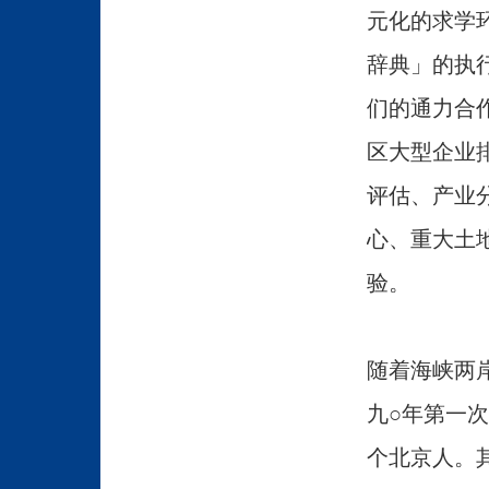
元化的求学
辞典」的执
们的通力合
区大型企业排
评估、产业
心、重大土
验。
随着海峡两
九○年第一
个北京人。