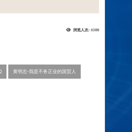
6388
浏览人次:
Q
黄明忠-我是不务正业的国贸人